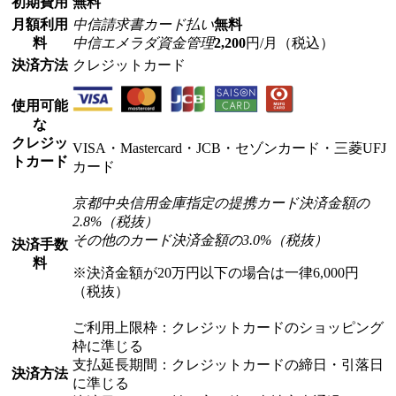
初期費用
無料
月額利用
中信請求書カード払い
無料
料
中信エメラダ資金管理
2,200
円/月（税込）
決済方法
クレジットカード
使用可能
な
クレジッ
VISA・Mastercard・JCB・セゾンカード・三菱UFJ
トカード
カード
京都中央信用金庫指定の提携カード
決済金額の
2.8%（税抜）
その他のカード
決済金額の3.0%（税抜）
決済手数
料
※決済金額が20万円以下の場合は一律6,000円
（税抜）
ご利用上限枠：クレジットカードのショッピング
枠に準じる
支払延長期間：クレジットカードの締日・引落日
決済方法
に準じる